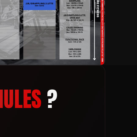
ULES
?