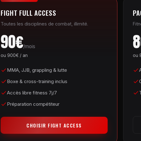
FIGHT FULL ACCESS
PA
Toutes les disciplines de combat, illimité.
Fit
90€
8
/mois
ou 900€ / an
ou 
MMA, JJB, grappling & lutte
Boxe & cross-training inclus
C
Accès libre fitness 7j/7
Préparation compétiteur
CHOISIR FIGHT ACCESS