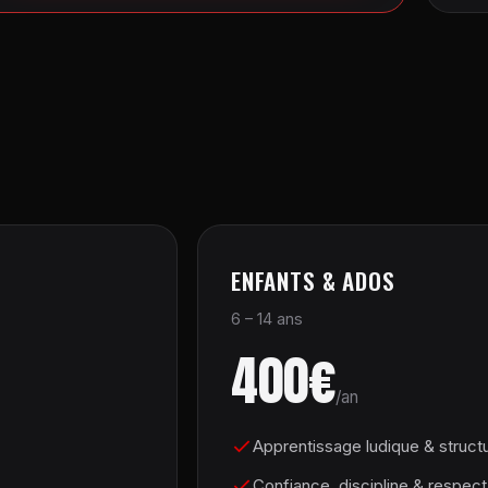
ENFANTS & ADOS
6 – 14 ans
400€
/an
Apprentissage ludique & struct
Confiance, discipline & respect