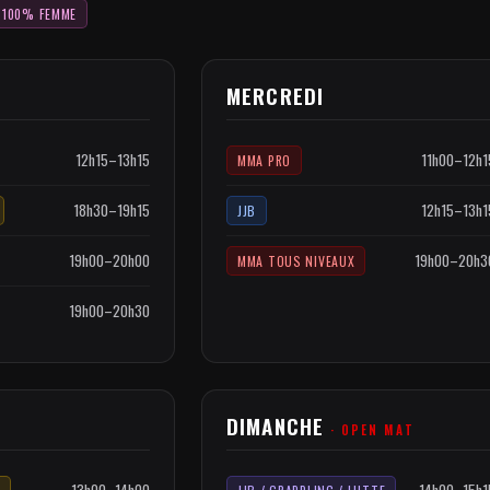
100% FEMME
MERCREDI
12h15–13h15
11h00–12h1
MMA PRO
18h30–19h15
12h15–13h1
JJB
19h00–20h00
19h00–20h3
MMA TOUS NIVEAUX
19h00–20h30
DIMANCHE
· OPEN MAT