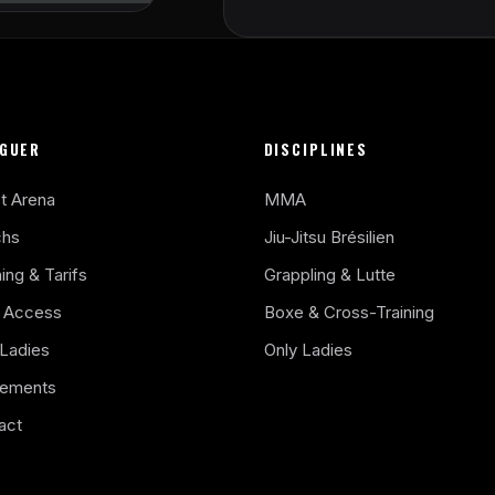
IGUER
DISCIPLINES
t Arena
MMA
chs
Jiu-Jitsu Brésilien
ing & Tarifs
Grappling & Lutte
t Access
Boxe & Cross-Training
 Ladies
Only Ladies
ements
act