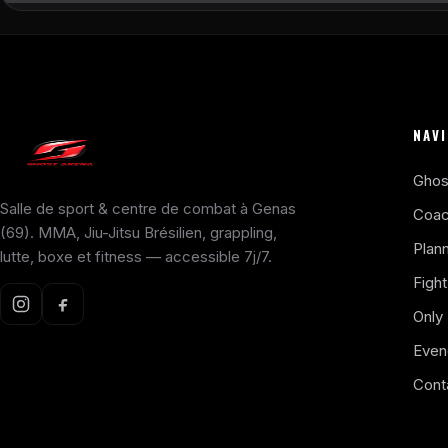
NAV
Ghos
Salle de sport & centre de combat à Genas
Coa
(69). MMA, Jiu-Jitsu Brésilien, grappling,
Plann
lutte, boxe et fitness — accessible 7j/7.
Figh
Only
Even
Cont